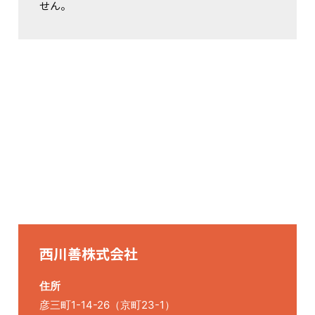
せん。
西川善株式会社
住所
彦三町1-14-26（京町23-1）