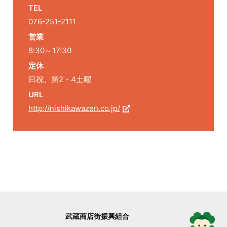
TEL
076-251-2111
営業
8:30～17:30
定休
日祝、第2・4土曜
URL
http://nishikawazen.co.jp/
武蔵商店街振興組合